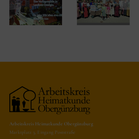
Ein Leben für
Freischießen
Archäologie
2025
und für
Geschichte.
Arbeitskreis Heimatkunde Obergünzburg
Marktplatz 3, Eingang Poststraße