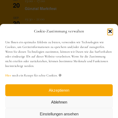
13:00
-
17:00
20
Günztal Marktfest
SEP.
19:30
-
21:00
30
Vollversammlung
Cookie-Zustimmung verwalten
OKT.
13:00
-
17:00
3
Um Ihnen ein optimales Erlebnis zu bieten, verwenden wir Technologien wie
Ausflug zur Streuobstwiese
Cookies, um Geräteinformationen zu speichern und/oder darauf zuzugreifen.
Wenn Sie diesen Technologien zustimmst, können wir Daten wie das Surfverhalten
Kalender anzeigen
oder eindeutige IDs auf dieser Website verarbeiten. Wenn Sie die Zustimmung
nicht erteilen oder zurückziehen, können bestimmte Merkmale und Funktionen
beeinträchtigt werden.
Hier
noch ein Rezept für echte Cookies. 🍪
Akzeptieren
Ablehnen
Arbeitskreis Heimatkunde Obergünzburg | ALLE RECHTE
VORBEHALTEN | POWERED BY
PAGEfactory GmbH & Co. KG
Einstellungen ansehen