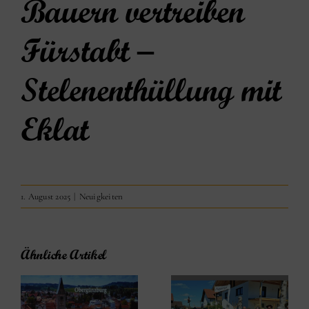
Bauern vertreiben
Fürstabt –
Stelenenthüllung mit
Eklat
1. August 2025
|
Neuigkeiten
Ähnliche Artikel
Peter Pfister: