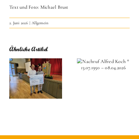
Text und Foto: Michael Brust
2. Juni 2026
|
Allgemein
Ähnliche Artikel
Nachruf
Frühlingswan
Alfred Koch *
und
13.07.1950 –
historische
,
08.04.2026
Gattersäge